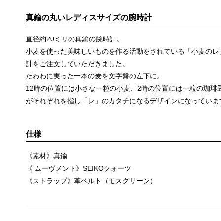
真鍮の丸いレディスサイズの腕時計
直径約20ミリの真鍮の腕時計。
小麦を使った美味しいものを作る活動をされている「小麦のレ
計をご注文していただきました。
たわわに実った一本の麦を文字盤の左下に。
12時の位置には小さな一粒の小麦、2時の位置には一粒の珈琲
がそれぞれを指し「レ」のカタチになるデザインになっていま
仕様
《素材》真鍮
《 ムーヴメント》SEIKOクォーツ
《ストラップ》革ベルト（モスグリーン）