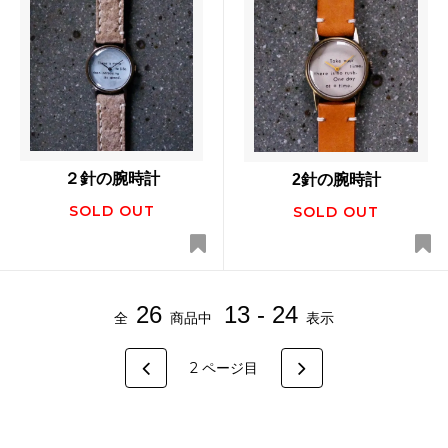
２針の腕時計
2針の腕時計
SOLD OUT
SOLD OUT
26
13 - 24
全
商品中
表示
2
ページ目